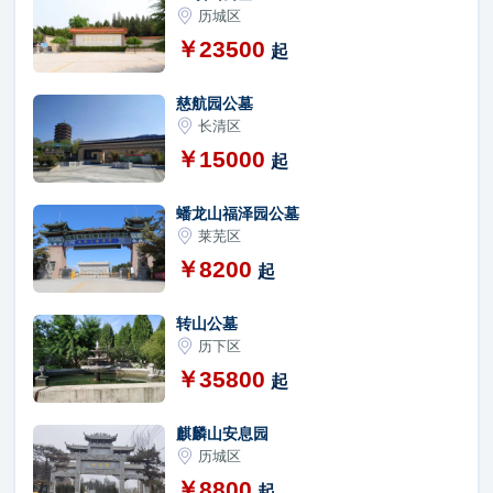
历城区
￥23500
起
慈航园公墓
长清区
￥15000
起
蟠龙山福泽园公墓
莱芜区
￥8200
起
转山公墓
历下区
￥35800
起
麒麟山安息园
历城区
￥8800
起