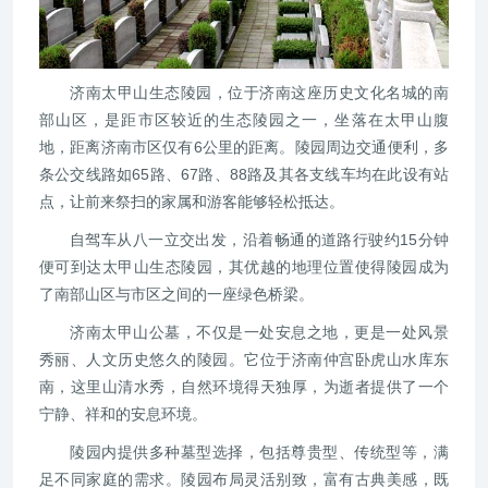
济南太甲山生态陵园，位于济南这座历史文化名城的南
部山区，是距市区较近的生态陵园之一，坐落在太甲山腹
地，距离济南市区仅有6公里的距离。陵园周边交通便利，多
条公交线路如65路、67路、88路及其各支线车均在此设有站
点，让前来祭扫的家属和游客能够轻松抵达。
自驾车从八一立交出发，沿着畅通的道路行驶约15分钟
便可到达太甲山生态陵园，其优越的地理位置使得陵园成为
了南部山区与市区之间的一座绿色桥梁。
济南太甲山公墓，不仅是一处安息之地，更是一处风景
秀丽、人文历史悠久的陵园。它位于济南仲宫卧虎山水库东
南，这里山清水秀，自然环境得天独厚，为逝者提供了一个
宁静、祥和的安息环境。
陵园内提供多种墓型选择，包括尊贵型、传统型等，满
足不同家庭的需求。陵园布局灵活别致，富有古典美感，既