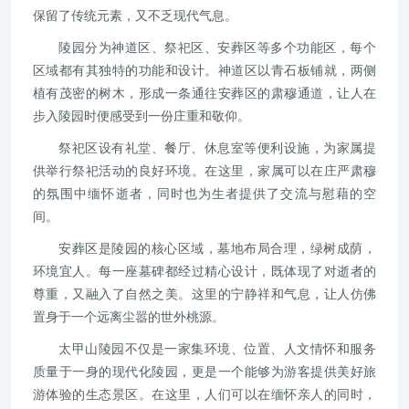
保留了传统元素，又不乏现代气息。
陵园分为神道区、祭祀区、安葬区等多个功能区，每个
区域都有其独特的功能和设计。神道区以青石板铺就，两侧
植有茂密的树木，形成一条通往安葬区的肃穆通道，让人在
步入陵园时便感受到一份庄重和敬仰。
祭祀区设有礼堂、餐厅、休息室等便利设施，为家属提
供举行祭祀活动的良好环境。在这里，家属可以在庄严肃穆
的氛围中缅怀逝者，同时也为生者提供了交流与慰藉的空
间。
安葬区是陵园的核心区域，墓地布局合理，绿树成荫，
环境宜人。每一座墓碑都经过精心设计，既体现了对逝者的
尊重，又融入了自然之美。这里的宁静祥和气息，让人仿佛
置身于一个远离尘嚣的世外桃源。
太甲山陵园不仅是一家集环境、位置、人文情怀和服务
质量于一身的现代化陵园，更是一个能够为游客提供美好旅
游体验的生态景区。在这里，人们可以在缅怀亲人的同时，