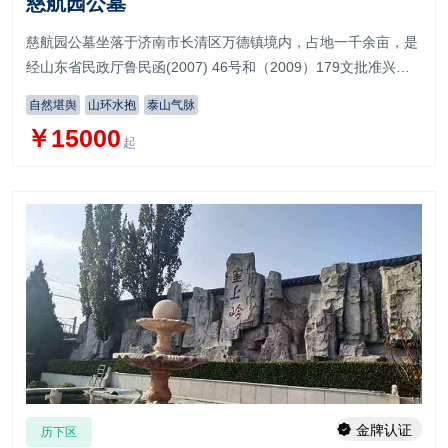
慈航园公墓
慈航园公墓坐落于济南市长清区万德镇境内，占地一千余亩，是
经山东省民政厅鲁民函(2007) 46号和（2009）179文批准兴建
的省内合法经营性公墓
自然堪舆
山环水抱
泰山气脉
￥15000
起
金牌认证
历下区