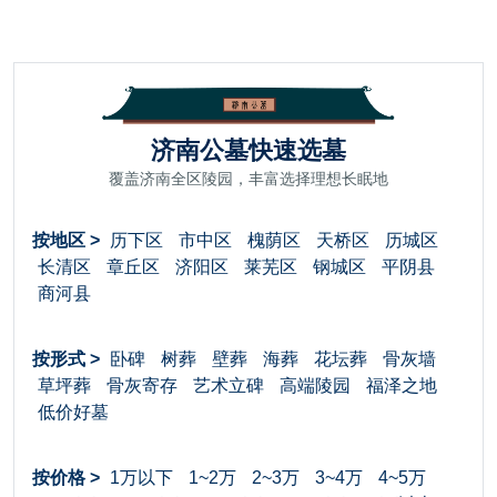
济南公墓快速选墓
覆盖济南全区陵园，丰富选择理想长眠地
按地区 >
历下区
市中区
槐荫区
天桥区
历城区
长清区
章丘区
济阳区
莱芜区
钢城区
平阴县
商河县
按形式 >
卧碑
树葬
壁葬
海葬
花坛葬
骨灰墙
草坪葬
骨灰寄存
艺术立碑
高端陵园
福泽之地
低价好墓
按价格 >
1万以下
1~2万
2~3万
3~4万
4~5万