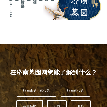
济南墓园网智慧墓园选购平台:400-0396-144
在济南墓园网您能了解到什么？
济南市第二殡仪馆
济南殡仪馆
济南墓地
丧葬
奔丧