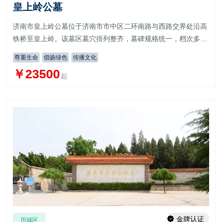
皇上岭公墓
济南市皇上岭公墓位于济南市市中区二环南路与西路交界处沿高
铁桥至皇上岭。该墓区墓穴排列整齐，墓碑规格统一，档次多，
规格全，可以按丧主的意见任意选择
尊重生命
倡扬绿色
传播文化
￥23500
起
金牌认证
历城区