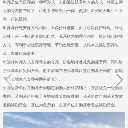
树葬是生态殡葬的一种新形式，人们通过认养树木的方式，将逝去亲
人的骨灰撒在树下，让逝者与树融为一体，使其生命如树木般生生不
息，得以延续。
树葬与传统安葬方式相比，不仅价格低廉，而且可以保护环境，绿化
山林，是一种让逝者回归自然、魂系树木的理念创新，推进现代树葬
方式，有利于加强殡葬管理，节约土地资源，从根本上推进殡葬改
革，发展殡葬事业。
对选择树葬方式安葬骨灰的丧属，按各地标准减免购墓费用，同时给
予公墓单位奖励资金。逝者家属在与公墓单位签订购墓合同前，需填
写《节地生态安葬补助申请表》。
公墓运营单位在购墓合同确定的购买价格基础上，直接减免一些购墓
费用。若购墓价格低于各地标准奖励标准的，公墓单位向购墓者发放
差额奖励资金；墓位为免费的，公墓单位向购墓者发放奖励资金。