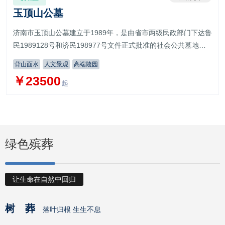
玉顶山公墓
济南市玉顶山公墓建立于1989年，是由省市两级民政部门下达鲁
民1989128号和济民198977号文件正式批准的社会公共墓地，
玉顶山公墓地处于济南市历城区港沟镇北湖村西北玉顶山西麓，
背山面水
人文景观
高端陵园
占地面积300余亩
￥23500
起
绿色殡葬
让生命在自然中回归
树 葬
落叶归根 生生不息