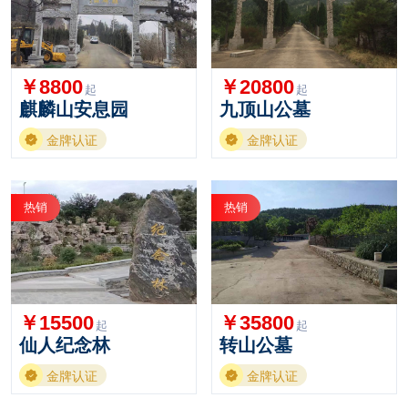
￥8800
￥20800
起
起
麒麟山安息园
九顶山公墓
金牌认证
金牌认证
热销
热销
￥15500
￥35800
起
起
仙人纪念林
转山公墓
金牌认证
金牌认证