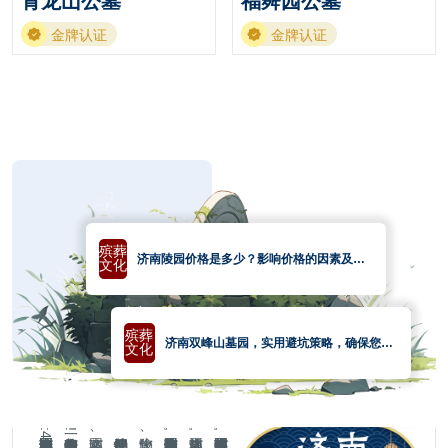
青龙山公墓
福舜园公墓
金牌认证
金牌认证
殡葬
济南陵园价格是多少？影响价格的因素及不
文化
同类型陵园选择介绍
殡葬
济南双峰山墓园，实用避坑策略，确保您的
文化
选择物有所值
使您的亲人有一个安静祥和的归宿!
济南墓园、济南公墓、济南墓地,
为您比较、筛选,
济南陵园价格查询的购墓服务平台,
济南正规墓地,
济南墓园网提供济南正规公墓,