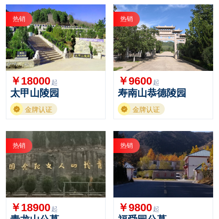
热销
热销
￥18000
￥9600
起
起
太甲山陵园
寿南山恭德陵园
金牌认证
金牌认证
热销
热销
￥18900
￥9800
起
起