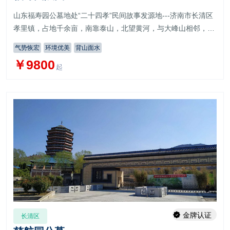
​山东福寿园公墓地处“二十四孝”民间故事发源地---济南市长清区
孝里镇，占地千余亩，南靠泰山，北望黄河，与大峰山相邻，由
齐长城围绕。园内层峦叠嶂，碧水充溢
气势恢宏
环境优美
背山面水
￥9800
起
金牌认证
长清区