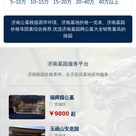
5~10万
10~15万
15~20万
20~40万
40万以上
济南公墓根据易学环境、济南墓地价格一览表、济南墓园
价格等因素综合推荐,优选济南墓园网公墓大全销售量高的
陵园
济南墓园服务平台
济南陵园价格查询，全天提供墓地咨询服务
福舜园公墓
历城区
￥9800
起
玉函山安息园
市中区