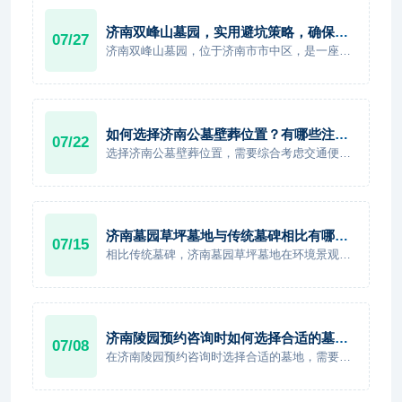
期管理以及祭扫便利性。
济南双峰山墓园，实用避坑策略，确保您
07/27
的选择物有所值
济南双峰山墓园，位于济南市市中区，是一座融
合了自然美景、文化底蕴和人文关怀的生命纪念
园，这里不仅是一个逝者安息的宁静之地，更是
一个生者缅怀和寄托哀思的温馨家园
如何选择济南公墓壁葬位置？有哪些注意
07/22
事项？
选择济南公墓壁葬位置，需要综合考虑交通便利
性、园区环境、壁龛位置、管理服务以及后续祭
扫需求等多个方面。一个合适的壁葬位置，不仅
能够方便家属长期祭扫，也能够为逝者提供庄
重、整洁的安息环境。
济南墓园草坪墓地与传统墓碑相比有哪些
07/15
独特优势？
相比传统墓碑，济南墓园草坪墓地在环境景观、
生态环保、土地利用、后期维护和现代审美等方
面具有明显优势。它不仅顺应了绿色殡葬的发展
趋势，也为家属提供了更加舒适、宁静、人文化
的纪念环境。
济南陵园预约咨询时如何选择合适的墓
07/08
地？
在济南陵园预约咨询时选择合适的墓地，需要从
位置、环境、墓型、价格、管理服务等多个方面
综合考虑。一个合适的墓地，不仅要满足当前安