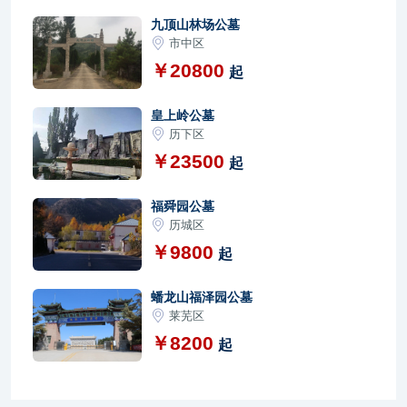
九顶山林场公墓
市中区
￥20800
起
皇上岭公墓
历下区
￥23500
起
福舜园公墓
历城区
￥9800
起
蟠龙山福泽园公墓
莱芜区
￥8200
起