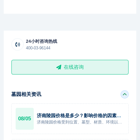
24小时咨询热线
400-03-96144
在线咨询
墓园相关资讯
济南陵园价格是多少？影响价格的因素及
08/05
不同类型陵园选择介绍
济南陵园价格受到位置、墓型、材质、环境以及
服务等多种因素影响，不同家庭可以根据自身需
求选择合适方案。在选择陵园时，建议不要只比
较价格，而应综合考虑陵园资质、环境条件、后