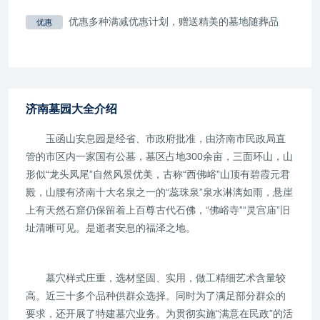
优惠多种满减优惠计划，赠送精美的墓地随葬品
优惠
济南墓园大全介绍
玉函山安息园是经省、市政府批准，由济南市民政局直
管的市区内一家国有公墓，墓区占地300余亩，三面环山，山
形似“龙头凤尾”自然风景优美，古称“西佛峪”山顶有碧霞元君
殿，山腰有济南十大名泉之一的“蕊珠泉”泉水淋漓如雨，悬崖
上有天然石窟仍保留着上百尊古代石佛，“佛峪寺”“灵宫庙”旧
址清晰可见。是逝者安息的福泽之地。
墓穴样式庄重，选材坚固、实用，做工精细艺术含量较
高。近三十多个品种供群众选择。同时为了满足部分群众的
要求，还开展了特建墓穴业务。为贯彻实施“满意在民政”的活