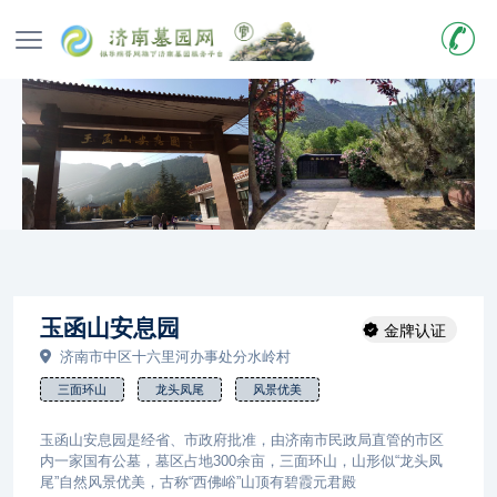
玉函山安息园
金牌认证
济南市中区十六里河办事处分水岭村
三面环山
龙头凤尾
风景优美
玉函山安息园是经省、市政府批准，由济南市民政局直管的市区
内一家国有公墓，墓区占地300余亩，三面环山，山形似“龙头凤
尾”自然风景优美，古称“西佛峪”山顶有碧霞元君殿