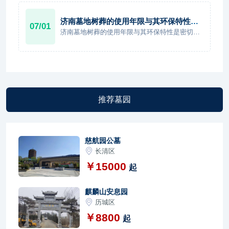
葬需求，也要方便未来家属祭扫和寄托情感。
济南墓地树葬的使用年限与其环保特性有
07/01
何关联？
济南墓地树葬的使用年限与其环保特性是密切相
关的。与传统墓穴不同，树葬并不以固定年限为
核心，而是依托生态系统实现长期存在。其环保
特性决定了它更强调自然循环、节地利用和生态
共存，因此在管理上也更偏向长期维护而非周期
性到期处理。
推荐墓园
慈航园公墓
长清区
￥15000
起
麒麟山安息园
历城区
￥8800
起