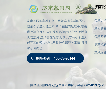
济南公
公墓大
济南墓园的葬礼习俗中经常会有这样的说法,
就是孝子逢人低三辈,孝子在报丧过程中,需要
墓园分
进行跪拜行礼,人们没有高低贵贱之分,更没有
公墓价
长幼之分,这只是在报信儿,所以才有孝子逢人
低三辈的说法,这也不是什么屈辱的事情,只是
购墓流
尽孝道而已。
墓地文
购墓咨询：400-03-96144
殡仪服
殡仪馆
山东省墓园服务中心济南墓园网官方网站 Copyright @
济南墓园网本站图版文字视频这类版权声明：无法鉴别所