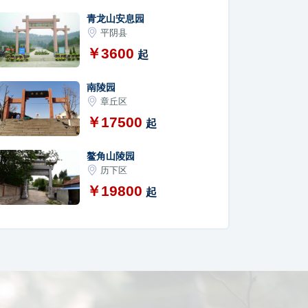
青龙山安息园
平阴县
￥3600
起
南陵园
章丘区
￥17500
起
鳌角山陵园
历下区
￥19800
起