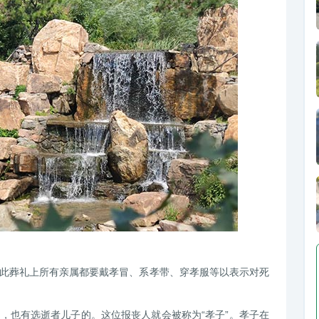
此葬礼上所有亲属都要戴孝冒、系孝带、穿孝服等以表示对死
，也有选逝者儿子的。这位报丧人就会被称为“孝子”。孝子在