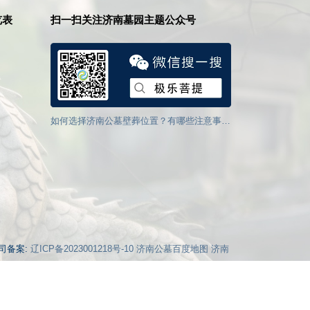
览表
扫一扫关注济南墓园主题公众号
，确保您的选
如何选择济南公墓壁葬位置？有哪些注意事
济南墓园草坪墓地
项？
优势？
公司备案:
辽ICP备2023001218号-10
济南公墓百度地图
济南
法志愿服务网平台
法务400-039-6198，官方将在第一时间及