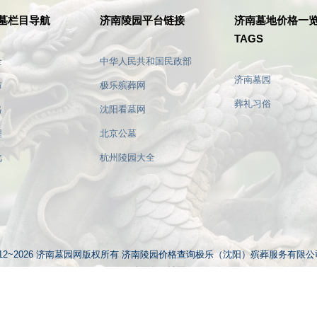
墓栏目导航
济南陵园平台链接
济南墓地价格一
TAGS
全
中华人民共和国民政部
济南墓园
布
极乐殡葬网
葬礼习俗
格
沈阳看墓网
济南陵园价格是多少？影响价格的因素及不同
济南双峰山墓园，实用避坑策略
程
北京公墓
类型陵园选择介绍
择物有所值
化
杭州陵园大全
务
沈阳墓园
沈阳墓地网
沈阳公墓网
家族墓地网
 2012~2026 济南墓园网版权所有 济南陵园价格查询极乐（沈阳）殡葬服务有限
陵园谷歌地图
杭州公墓
上传图片文字视频等知识版权，如果涉猎侵犯版权或违法内容，请及时通知
普
天津墓地价格一览表
时删除!