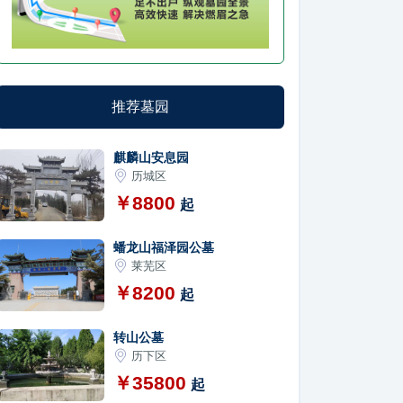
推荐墓园
麒麟山安息园
历城区
￥8800
起
蟠龙山福泽园公墓
莱芜区
￥8200
起
转山公墓
历下区
￥35800
起