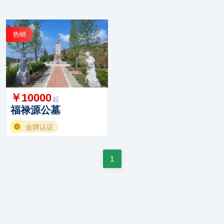
热销
￥10000
起
福禄源公墓
金牌认证
1