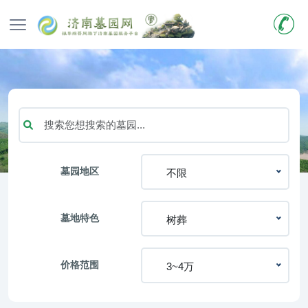
墓园地区
不限
墓地特色
树葬
价格范围
3~4万