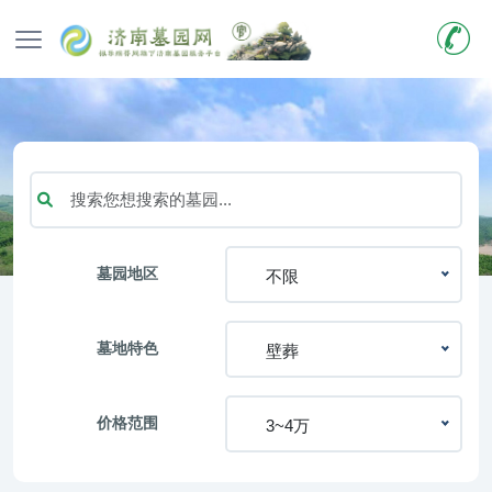
墓园地区
不限
墓地特色
壁葬
价格范围
3~4万