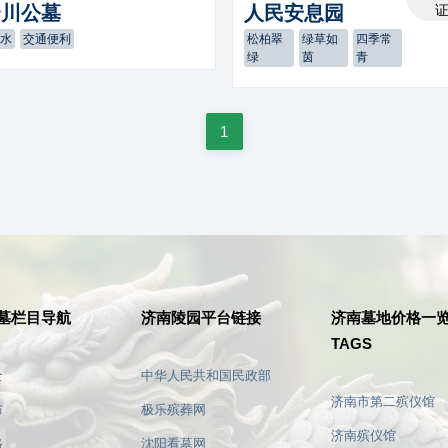
云川公墓
人民安息园
面水
交通便利
松柏翠
绿草如
四季常
绿
茵
青
1
墓栏目导航
济南陵园平台链接
济南墓地价格一
TAGS
全
中华人民共和国民政部
济南市第二殡仪馆
布
极乐殡葬网
济南殡仪馆
格
沈阳看墓网