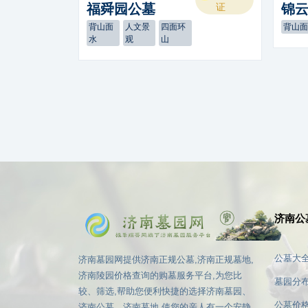
福舜园公墓
证
锦
背山面
人文景
四面环
背山
水
观
山
济南公
公墓大
济南墓园网提供济南正规公墓,济南正规墓地,
济南陵园价格查询的购墓服务平台,为您比
墓园分
较、筛选,帮助您便利快捷的选择济南墓园、
公墓价
济南公墓、济南墓地,使您的亲人有一个安静