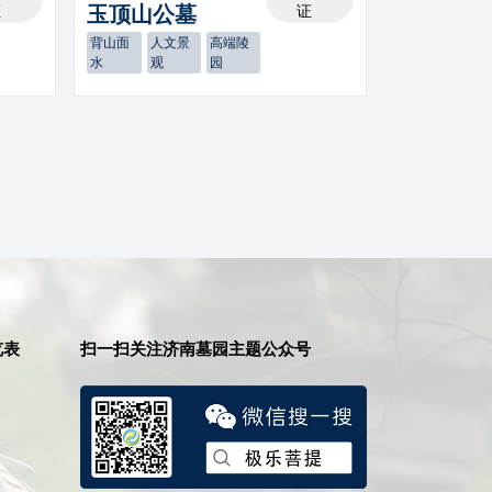
证
玉顶山公墓
证
背山面
人文景
高端陵
水
观
园
览表
扫一扫关注济南墓园主题公众号