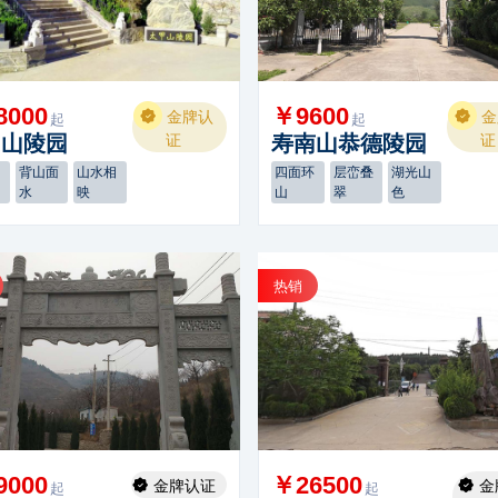
8000
￥9600
金牌认
金
起
起
甲山陵园
证
寿南山恭德陵园
证
皆
背山面
山水相
四面环
层峦叠
湖光山
水
映
山
翠
色
热销
9000
￥26500
金牌认证
金
起
起