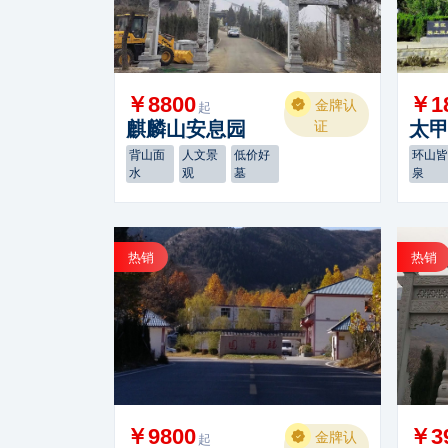
￥8800
￥1
金牌认
起
麒麟山安息园
证
太
背山面
人文景
低价好
环山
水
观
墓
泉
热销
热销
￥9800
￥3
金牌认
起