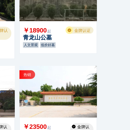
￥18900
牌认
金牌认证
起
青龙山公墓
人文景观
低价好墓
热销
￥23500
牌认
金牌认
起