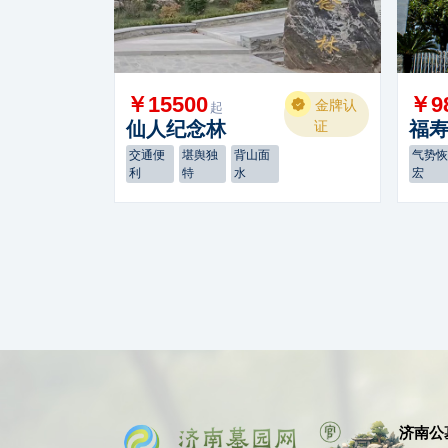
￥15500
￥9
金牌认
起
仙人纪念林
证
福
交通便
堪舆独
背山面
气势
利
特
水
宏
济南公