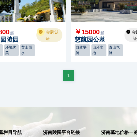
800
￥15000
金牌认
金
起
起
寿园陵园
证
慈航园公墓
恢
环境优
背山面
自然堪
山环水
泰山气
美
水
舆
抱
脉
1
墓栏目导航
济南陵园平台链接
济南墓地价格一