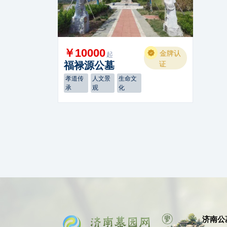
￥10000
金牌认
起
福禄源公墓
证
孝道传
人文景
生命文
承
观
化
济南公