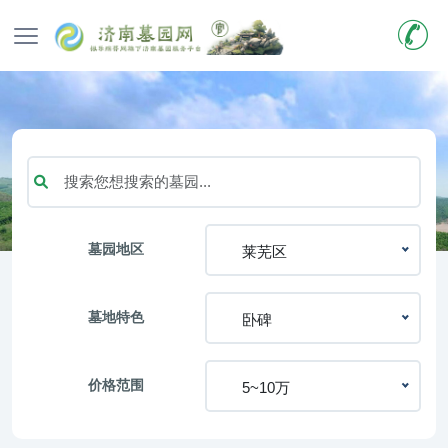
墓园地区
莱芜区
墓地特色
卧碑
价格范围
5~10万