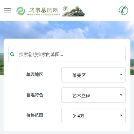
墓园地区
莱芜区
墓地特色
艺术立碑
价格范围
3~4万