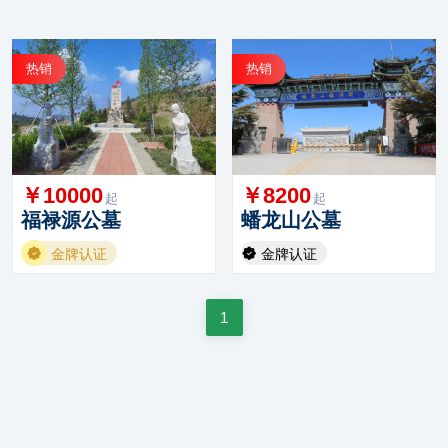
热销
热销
￥10000
￥8200
起
起
福禄源公墓
蟠龙山公墓
金牌认证
金牌认证
1