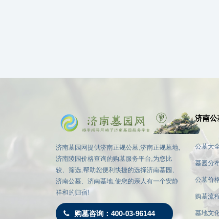
济南公
公墓大
济南墓园网提供济南正规公墓,济南正规墓地,
济南陵园价格查询的购墓服务平台,为您比
墓园分
较、筛选,帮助您便利快捷的选择济南墓园、
公墓价
济南公墓、济南墓地,使您的亲人有一个安静
祥和的归宿!
购墓流
购墓咨询：400-03-96144
墓地文