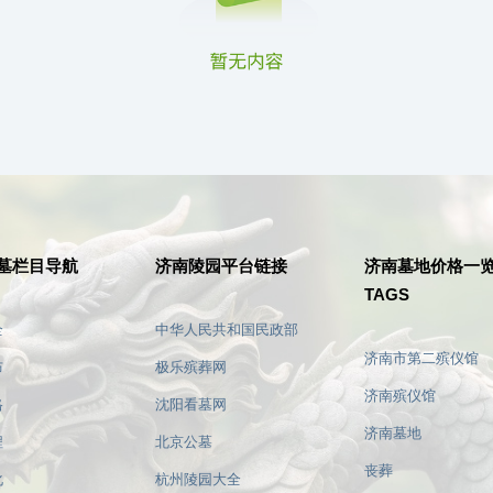
墓栏目导航
济南陵园平台链接
济南墓地价格一
TAGS
全
中华人民共和国民政部
济南市第二殡仪馆
布
极乐殡葬网
济南殡仪馆
格
沈阳看墓网
济南陵园价格是多少？影响价格的因素及不同
济南双峰山墓园，实用避坑策略
济南墓地
程
北京公墓
类型陵园选择介绍
择物有所值
丧葬
化
杭州陵园大全