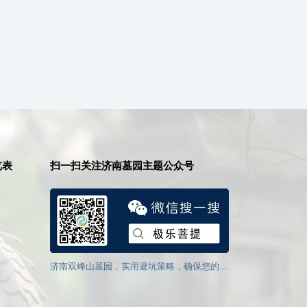
览表
扫一扫关注济南墓园主题公众号
，确保您的选
如何选择济南公墓壁葬位置？有哪些注意事
济南墓园草坪墓地
项？
优势？