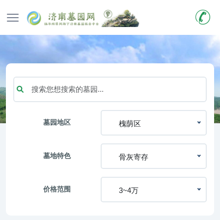
墓园地区
槐荫区
墓地特色
骨灰寄存
价格范围
3~4万