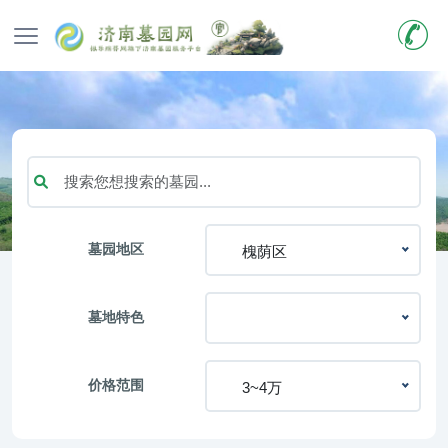
墓园地区
槐荫区
墓地特色
价格范围
3~4万