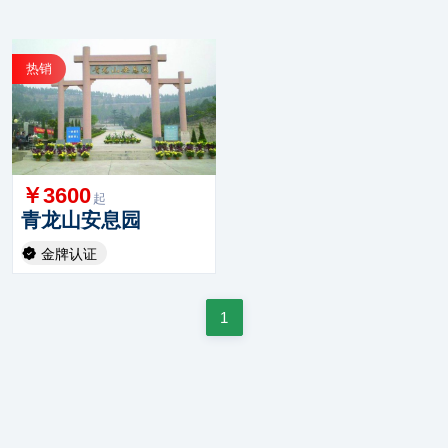
热销
￥3600
起
青龙山安息园
金牌认证
1