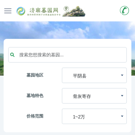
墓园地区
平阴县
墓地特色
骨灰寄存
价格范围
1~2万