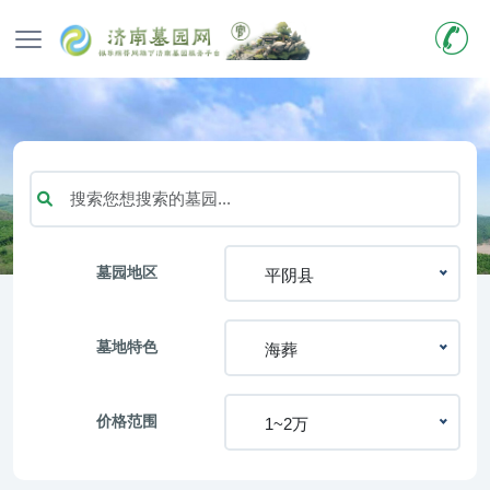
墓园地区
平阴县
墓地特色
海葬
价格范围
1~2万