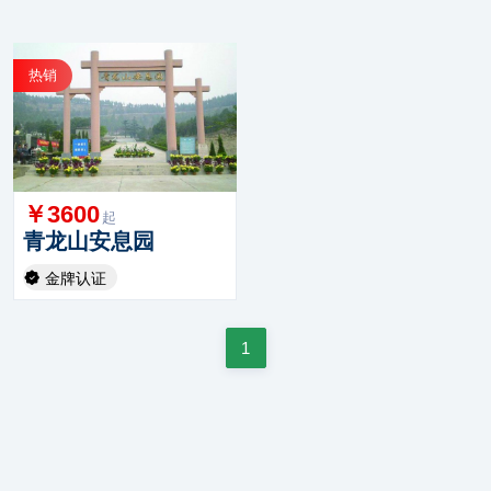
热销
￥3600
起
青龙山安息园
金牌认证
1