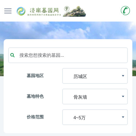
墓园地区
历城区
墓地特色
骨灰墙
价格范围
4~5万