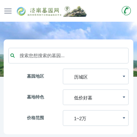
墓园地区
历城区
墓地特色
低价好墓
价格范围
1~2万