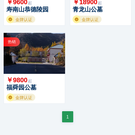
￥9600
￥18900
起
起
寿南山恭德陵园
青龙山公墓
金牌认证
金牌认证
热销
￥9800
起
福舜园公墓
金牌认证
1