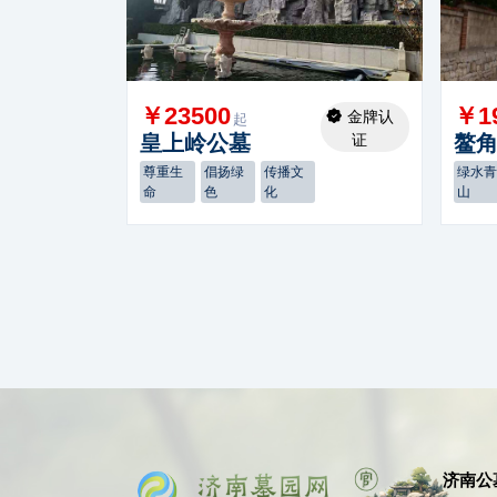
￥23500
￥1
金牌认
起
皇上岭公墓
证
鳌
尊重生
倡扬绿
传播文
绿水
命
色
化
山
济南公