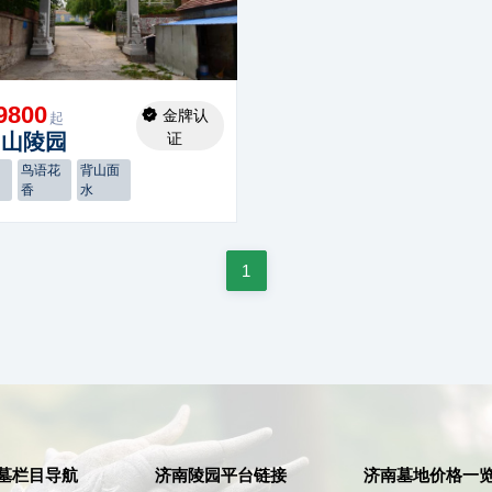
9800
金牌认
起
角山陵园
证
青
鸟语花
背山面
香
水
1
墓栏目导航
济南陵园平台链接
济南墓地价格一